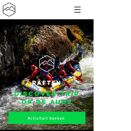
Raften
Discover trip
op de Aude
Activiteit boeken