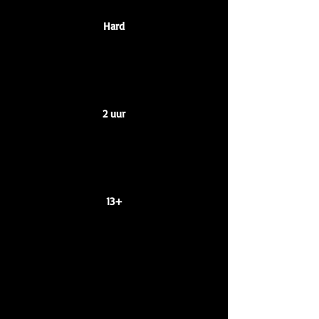
Hard
2 uur
13+