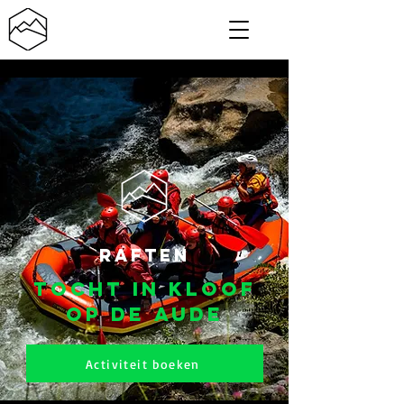
Raften
Tocht in kloof
op de Aude
Activiteit boeken