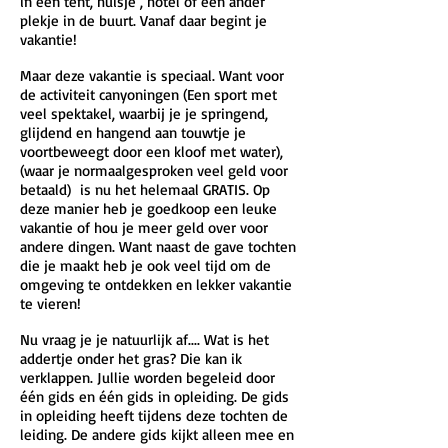
in een tent, huisje , hotel of een ander
plekje in de buurt. Vanaf daar begint je
vakantie!
Maar deze vakantie is speciaal. Want voor
de activiteit canyoningen (Een sport met
veel spektakel, waarbij je je springend,
glijdend en hangend aan touwtje je
voortbeweegt door een kloof met water),
(waar je normaalgesproken veel geld voor
betaald) is nu het helemaal GRATIS. Op
deze manier heb je goedkoop een leuke
vakantie of hou je meer geld over voor
andere dingen. Want naast de gave tochten
die je maakt heb je ook veel tijd om de
omgeving te ontdekken en lekker vakantie
te vieren!
Nu vraag je je natuurlijk af.... Wat is het
addertje onder het gras? Die kan ik
verklappen. Jullie worden begeleid door
één gids en één gids in opleiding. De gids
in opleiding heeft tijdens deze tochten de
leiding. De andere gids kijkt alleen mee en