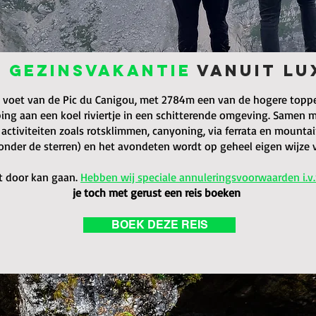
E
GEZINSVAKANTIE
VANUIT LU
e voet van de Pic du Canigou, met 2784m een van de hogere toppen
g aan een koel riviertje in een schitterende omgeving. Samen m
ctiviteiten zoals rotsklimmen, canyoning, via ferrata en mountai
 onder de sterren) en het avondeten wordt op geheel eigen wijze 
et door kan gaan.
Hebben wij speciale annuleringsvoorwaarden i.v
je toch met gerust een reis boeken
BOEK DEZE REIS