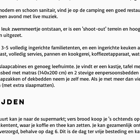
modern en schoon sanitair, vind je op de camping een goed restaur
 een avond met live muziek.
en leuk zwemmeertje ontstaan, er is een 'shoot-out' terrein en ho
n uitgezet.
-5 volledig ingerichte familietenten, en een ingerichte keuken a
ast, volledig servies, pannen en kookgerei, koffiezetapparaat, wat
aapcabines en genoeg leefruimte. Je vindt er een kastje, tafel met
sbed met matras (140x200 cm) en 2 stevige eenpersoonsbedden vo
apzakken of dekbedden neem je zelf mee. Als je met meer dan vier
n (met extra slaapmatten).
ijden
e buurt kan je naar de supermarkt; vers brood koop je 's ochtends 
ntent, waar je koffie en thee kan zetten. Je kan gezamenlijk ontbi
rzorgd, behalve op dag 6. Dit is de dag ter vrije besteding en ka