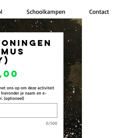
l
Schoolkampen
Contact
yoningen
amus
y)
Prijs
,00
et ons op om deze activiteit
t hieronder je naam en e-
r. (optioneel)
0/500