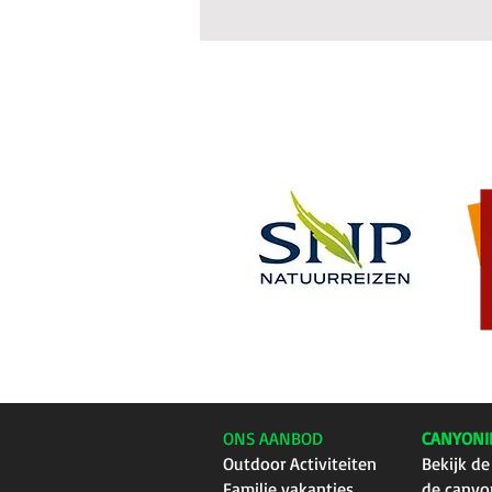
ONS AANBOD
CANYONI
Outdoor Activiteiten
Bekijk de
Familie vakanties
de canyo