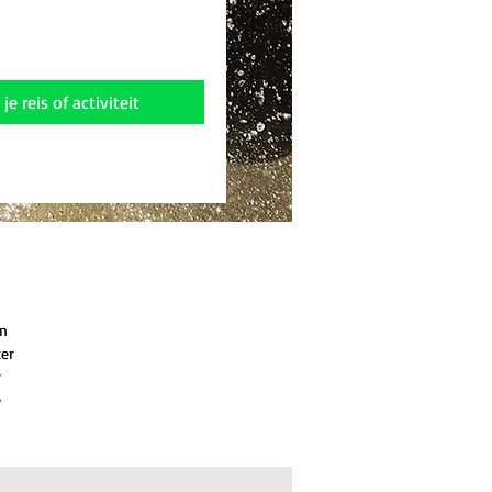
je reis of activiteit
en
er
r
e
.