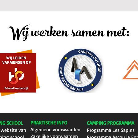
Wij werken samen met:
PRAKTISCHE INFO
NG SCHOOL
CAMPING PROGRAMMA
Algemene voorwaarden
 website van
Programma Les Sapins
Zakelijke voorwaarden
ning school
Programma Ascou la Fo