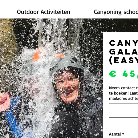
Outdoor Activiteiten
Canyoning schoo
Can
Gal
(eas
€ 45
Neem contact m
te boeken! Laa
mailadres achte
Aantal
*