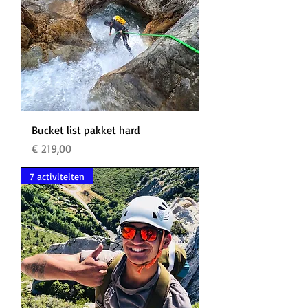
Bucket list pakket hard
Prijs
€ 219,00
7 activiteiten