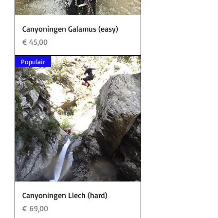
Canyoningen Galamus (easy)
Prijs
€ 45,00
Populair
Canyoningen Llech (hard)
Prijs
€ 69,00