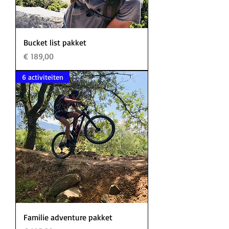
Bucket list pakket
Prijs
€ 189,00
6 activiteiten
Familie adventure pakket