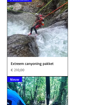
Extreem canyoning pakket
Prijs
€ 210,00
Nieuw