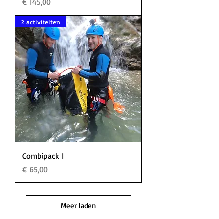
Prijs
€ 145,00
2 activiteiten
Combipack 1
Prijs
€ 65,00
Meer laden